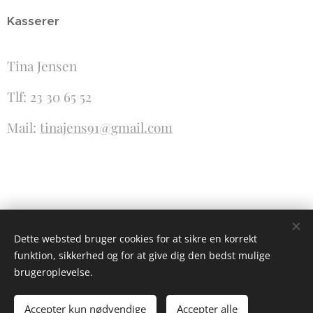
Kasserer
Tina Jensen
Tlf: 23 30 65 52
Mail:
tinajens91@gmail.com
Dette websted bruger cookies for at sikre en korrekt
funktion, sikkerhed og for at give dig den bedst mulige
brugeroplevelse.
© 2025
Eskilstrup Tennisklub.
Alle rettigheder forbeholdes.
Accepter kun nødvendige
Accepter alle